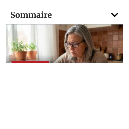
Sommaire
DIVERTISSEMENT
Envie de finir vos grilles plus vite ? Misez
sur Chants RELIGIEUX mots fléchés
4 août 2026
Contact
Mentions Légales
Sitemap