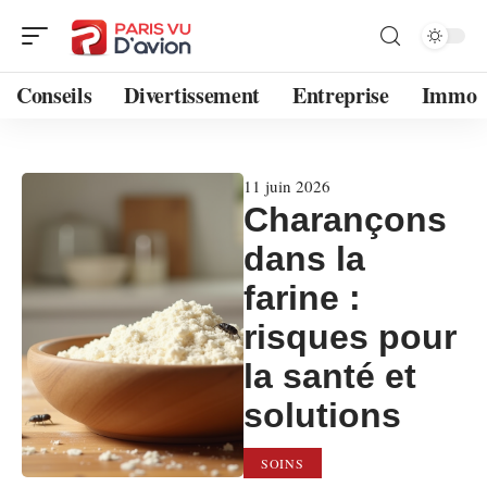
Conseils
Divertissement
Entreprise
Immo
11 juin 2026
Charançons
dans la
farine :
risques pour
la santé et
solutions
SOINS