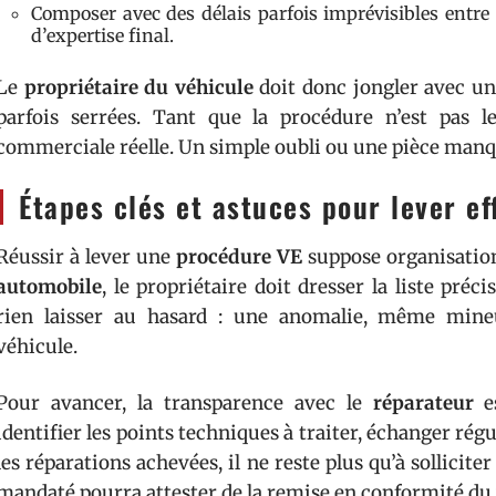
Composer avec des délais parfois imprévisibles entre 
d’expertise final.
Le
propriétaire du véhicule
doit donc jongler avec un
parfois serrées. Tant que la procédure n’est pas le
commerciale réelle. Un simple oubli ou une pièce manqua
Étapes clés et astuces pour lever e
Réussir à lever une
procédure VE
suppose organisation 
automobile
, le propriétaire doit dresser la liste pré
rien laisser au hasard : une anomalie, même mineu
véhicule.
Pour avancer, la transparence avec le
réparateur
es
identifier les points techniques à traiter, échanger rég
les réparations achevées, il ne reste plus qu’à solliciter
mandaté pourra attester de la remise en conformité du v