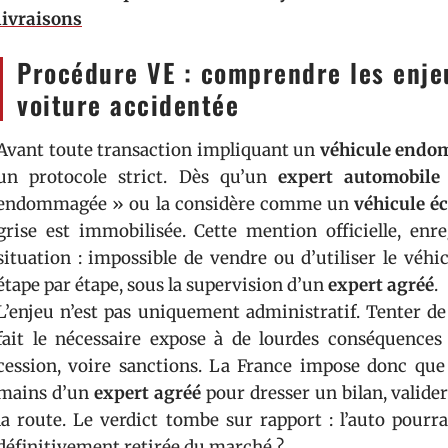
livraisons
Procédure VE : comprendre les enje
voiture accidentée
Avant toute transaction impliquant un
véhicule end
un protocole strict. Dès qu’un
expert automobile
endommagée » ou la considère comme un
véhicule é
grise est immobilisée. Cette mention officielle, enre
situation : impossible de vendre ou d’utiliser le véhi
étape par étape, sous la supervision d’un
expert agréé
.
L’enjeu n’est pas uniquement administratif. Tenter d
fait le nécessaire expose à de lourdes conséquences 
cession, voire sanctions. La France impose donc que
mains d’un
expert agréé
pour dresser un bilan, valider
la route. Le verdict tombe sur rapport : l’auto pourra
définitivement retirée du marché ?