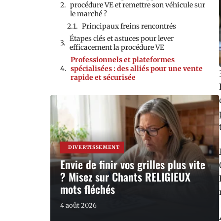
procédure VE et remettre son véhicule sur
le marché ?
Principaux freins rencontrés
Étapes clés et astuces pour lever
efficacement la procédure VE
Professionnels et plateformes
spécialisées : des alliés pour une vente
rapide et sécurisée
DIVERTISSEMENT
Envie de finir vos grilles plus vite
? Misez sur Chants RELIGIEUX
mots fléchés
4 août 2026