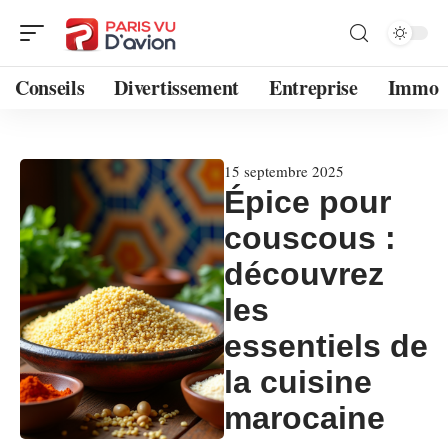
Conseils
Divertissement
Entreprise
Immo
15 septembre 2025
Épice pour
couscous :
découvrez
les
essentiels de
la cuisine
marocaine