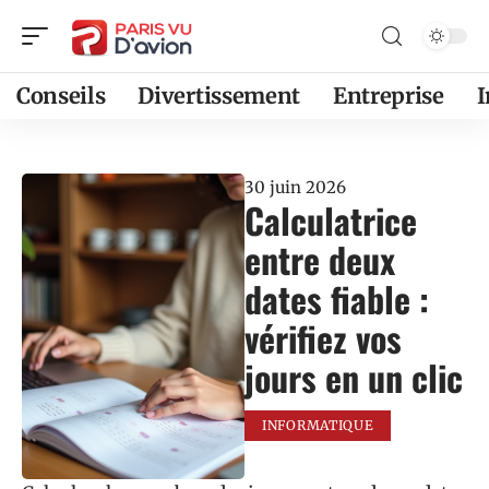
Conseils
Divertissement
Entreprise
30 juin 2026
Calculatrice
entre deux
dates fiable :
vérifiez vos
jours en un clic
INFORMATIQUE