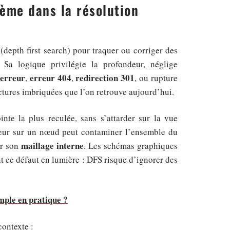
ème dans la résolution
(depth first search) pour traquer ou corriger des
 Sa logique privilégie la profondeur, néglige
erreur
erreur 404
redirection 301
,
,
, ou rupture
tures imbriquées que l’on retrouve aujourd’hui.
te la plus reculée, sans s’attarder sur la vue
rreur sur un nœud peut contaminer l’ensemble du
maillage interne
er son
. Les schémas graphiques
nt ce défaut en lumière : DFS risque d’ignorer des
mple en pratique ?
contexte :