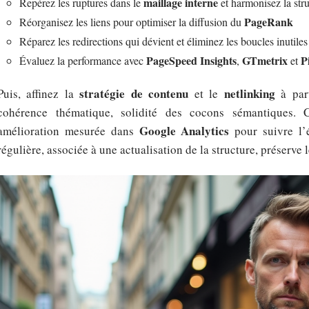
maillage interne
Repérez les ruptures dans le
et harmonisez la st
PageRank
Réorganisez les liens pour optimiser la diffusion du
Réparez les redirections qui dévient et éliminez les boucles inutiles
PageSpeed Insights
GTmetrix
P
Évaluez la performance avec
,
et
stratégie de contenu
netlinking
Puis, affinez la
et le
à part
cohérence thématique, solidité des cocons sémantiques. C
Google Analytics
amélioration mesurée dans
pour suivre l’é
régulière, associée à une actualisation de la structure, préserve l