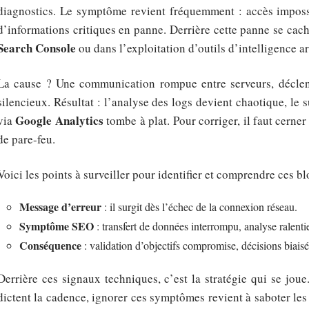
diagnostics. Le symptôme revient fréquemment : accès impossi
d’informations critiques en panne. Derrière cette panne se cac
Search Console
ou dans l’exploitation d’outils d’intelligence ar
La cause ? Une communication rompue entre serveurs, décle
silencieux. Résultat : l’analyse des logs devient chaotique, le s
Google Analytics
via
tombe à plat. Pour corriger, il faut cerner
de pare-feu.
Voici les points à surveiller pour identifier et comprendre ces bl
Message d’erreur
: il surgit dès l’échec de la connexion réseau.
Symptôme SEO
: transfert de données interrompu, analyse ralentie,
Conséquence
: validation d’objectifs compromise, décisions biaisé
Derrière ces signaux techniques, c’est la stratégie qui se joue.
dictent la cadence, ignorer ces symptômes revient à saboter les e