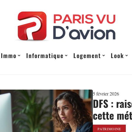
Immo
Informatique
Logement
Look
5 février 2026
DFS : rai
cette mé
PATRIMOINE