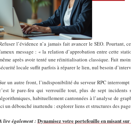
Refuser l’évidence n’a jamais fait avancer le SEO. Pourtant, ce
fameux message : « la relation d’approbation entre cette stati
même après avoir tenté une réinitialisation classique. Fait moin
sécurité locale suffit parfois à réparer le lien, nul besoin d’inter
Sur un autre front, l’indisponibilité du serveur RPC interrompt
c’est le pare-feu qui verrouille tout, plus de sept incidents
algorithmiques, habituellement cantonnées à l’analyse de graph
ici un débouché inattendu : explorer liens et structures des pag
Dynamisez votre portefeuille en misant sur
A lire également :