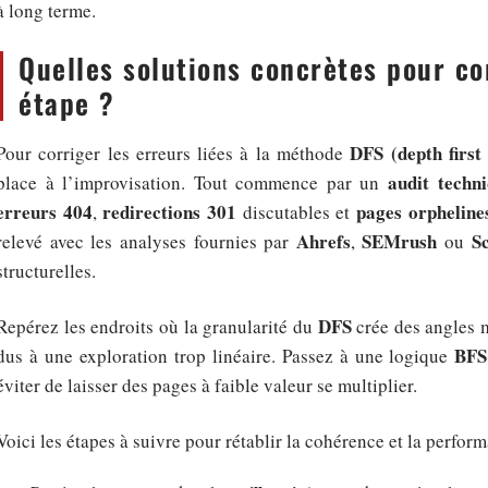
à long terme.
Quelles solutions concrètes pour co
étape ?
DFS (depth first
Pour corriger les erreurs liées à la méthode
audit techn
place à l’improvisation. Tout commence par un
erreurs 404
redirections 301
pages orpheline
,
discutables et
Ahrefs
SEMrush
S
relevé avec les analyses fournies par
,
ou
structurelles.
DFS
Repérez les endroits où la granularité du
crée des angles m
BFS
dus à une exploration trop linéaire. Passez à une logique
éviter de laisser des pages à faible valeur se multiplier.
Voici les étapes à suivre pour rétablir la cohérence et la perform