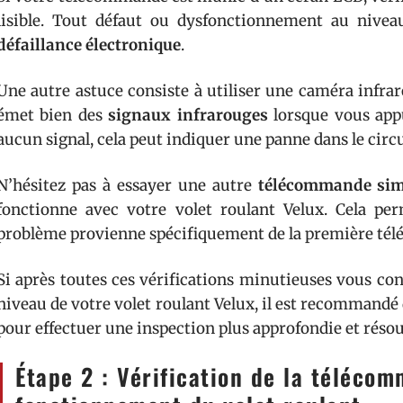
lisible. Tout défaut ou dysfonctionnement au niveau
défaillance électronique
.
Une autre astuce consiste à utiliser une caméra infra
émet bien des
signaux infrarouges
lorsque vous appu
aucun signal, cela peut indiquer une panne dans le circ
N’hésitez pas à essayer une autre
télécommande sim
fonctionne avec votre volet roulant Velux. Cela perm
problème provienne spécifiquement de la première tél
Si après toutes ces vérifications minutieuses vous c
niveau de votre volet roulant Velux, il est recommandé
pour effectuer une inspection plus approfondie et réso
Étape 2 : Vérification de la téléco