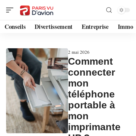
Conseils
Divertissement
Entreprise
Immo
2 mai 2026
Comment
connecter
mon
téléphone
portable à
mon
imprimante