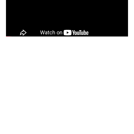
Sommaire
DIVERTISSEMENT
Pourquoi le chateau du Facteur Cheval